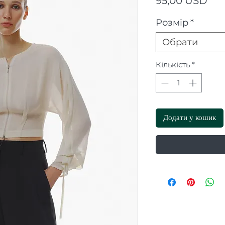
95,00 USD
Розмір
*
Обрати
Кількість
*
Додати у кошик