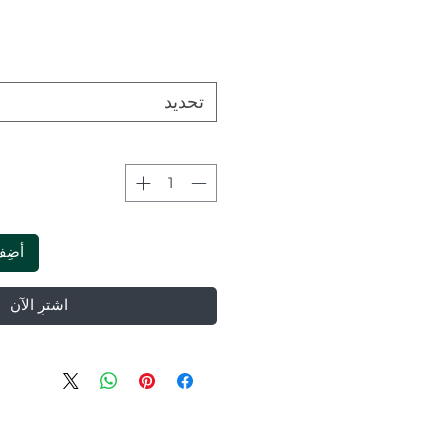
تحديد
أضِف
اشترِ الآن