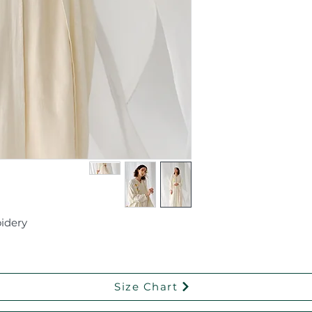
Linen abaya with floral embroidery
Size Chart