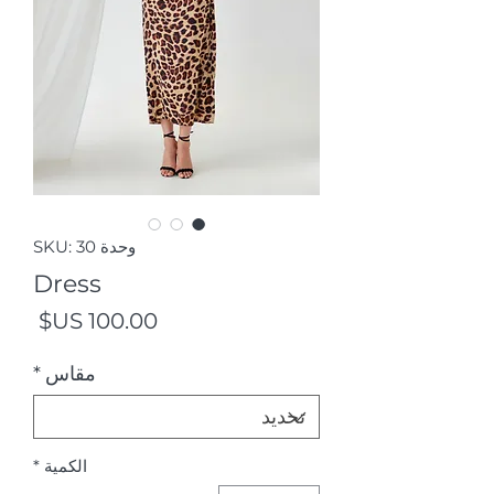
وحدة SKU: 30
Dress
السع
مقاس
*
الكمية
*