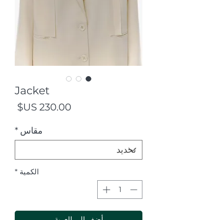
Jacket
السع
مقاس
*
الكمية
*