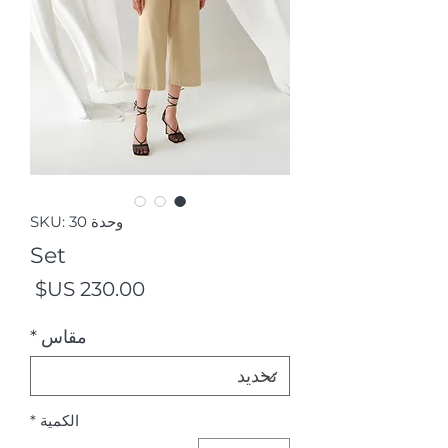
وحدة SKU: 30
Set
السع
مقاس
*
الكمية
*