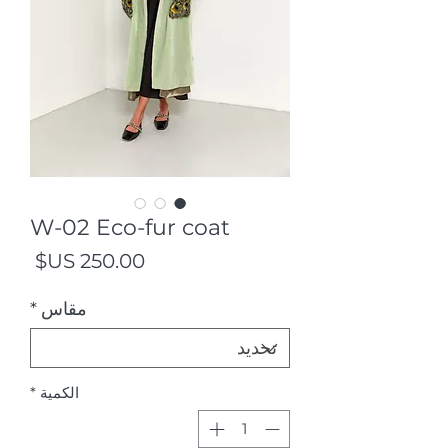
W-02 Eco-fur coat
السع
مقاس
*
الكمية
*