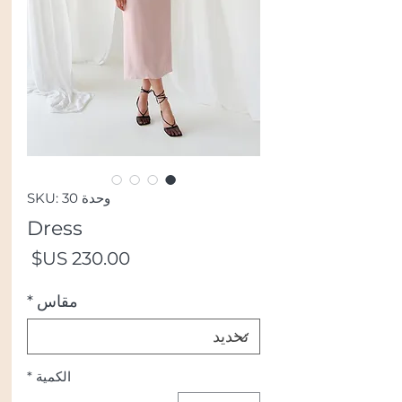
وحدة SKU: 30
Dress
السع
مقاس
*
الكمية
*