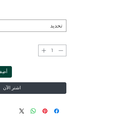
تحديد
أضِف
اشترِ الآن